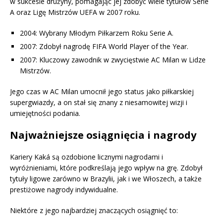
w sukcesie drużyny, pomagając jej zdobyć wiele tytułów Serie
A oraz Ligę Mistrzów UEFA w 2007 roku.
2004: Wybrany Młodym Piłkarzem Roku Serie A.
2007: Zdobył nagrodę FIFA World Player of the Year.
2007: Kluczowy zawodnik w zwycięstwie AC Milan w Lidze
Mistrzów.
Jego czas w AC Milan umocnił jego status jako piłkarskiej
supergwiazdy, a on stał się znany z niesamowitej wizji i
umiejętności podania.
Najważniejsze osiągnięcia i nagrody
Kariery Kaká są ozdobione licznymi nagrodami i
wyróżnieniami, które podkreślają jego wpływ na grę. Zdobył
tytuły ligowe zarówno w Brazylii, jak i we Włoszech, a także
prestiżowe nagrody indywidualne.
Niektóre z jego najbardziej znaczących osiągnięć to: