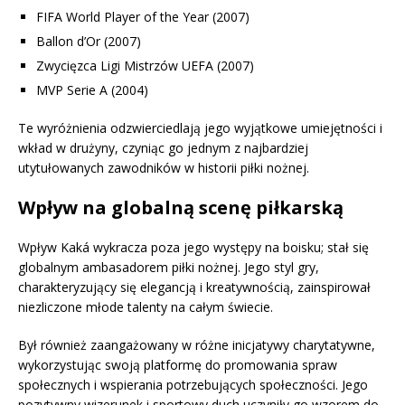
FIFA World Player of the Year (2007)
Ballon d’Or (2007)
Zwycięzca Ligi Mistrzów UEFA (2007)
MVP Serie A (2004)
Te wyróżnienia odzwierciedlają jego wyjątkowe umiejętności i
wkład w drużyny, czyniąc go jednym z najbardziej
utytułowanych zawodników w historii piłki nożnej.
Wpływ na globalną scenę piłkarską
Wpływ Kaká wykracza poza jego występy na boisku; stał się
globalnym ambasadorem piłki nożnej. Jego styl gry,
charakteryzujący się elegancją i kreatywnością, zainspirował
niezliczone młode talenty na całym świecie.
Był również zaangażowany w różne inicjatywy charytatywne,
wykorzystując swoją platformę do promowania spraw
społecznych i wspierania potrzebujących społeczności. Jego
pozytywny wizerunek i sportowy duch uczyniły go wzorem do