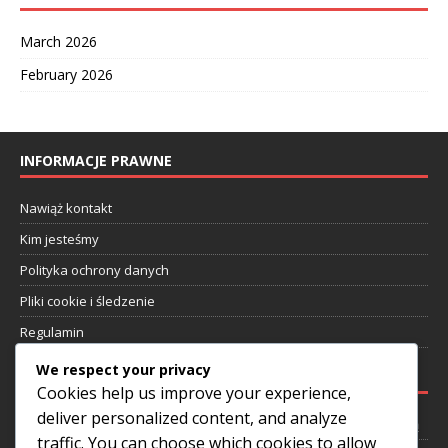
March 2026
February 2026
INFORMACJE PRAWNE
Nawiąż kontakt
Kim jesteśmy
Polityka ochrony danych
Pliki cookie i śledzenie
Regulamin
We respect your privacy
NAJNOWSZE WPISY
Cookies help us improve your experience,
deliver personalized content, and analyze
Rivaldo: Wczesne wyzwania, Wkład w klub, Życie poza piłką nożną
traffic. You can choose which cookies to allow