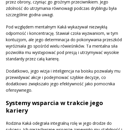
przez obrony, czyniąc go groźnym przeciwnikiem. Jego
zdolność do utrzymania równowagi podczas dryblingu była
szczególnie godna uwagi.
Pod względem mentalnym Kaká wykazywał niezwykłą
odporność i koncentrację. Stawiał czoła wyzwaniom, w tym
kontuzjom, ale jego determinacja do pokonywania przeszkód
wyróżniała go spośród wielu rówieśników. Ta mentalna siła
pozwoliła mu występować pod presją i utrzymywać wysokie
standardy przez całą karierę.
Dodatkowo, jego wizja i inteligencja na boisku pozwalały mu
przewidywać akcje i podejmować szybkie decyzje, co
dodatkowo zwiększało jego efektywność jako pomocnika
ofensywnego.
Systemy wsparcia w trakcie jego
kariery
Rodzina Kaká odegrała integralną rolę w jego drodze do
sukcesu. Ich niezachwiane wsparcie zapewniło mu stabilność i