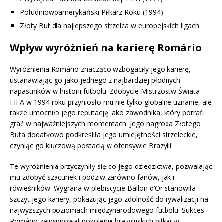
Południowoamerykański Piłkarz Roku (1994)
Złoty But dla najlepszego strzelca w europejskich ligach
Wpływ wyróżnień na karierę Romário
Wyróżnienia Romário znacząco wzbogaciły jego karierę,
ustanawiając go jako jednego z najbardziej płodnych
napastników w historii futbolu. Zdobycie Mistrzostw Świata
FIFA w 1994 roku przyniosło mu nie tylko globalne uznanie, ale
także umocniło jego reputację jako zawodnika, który potrafi
grać w najważniejszych momentach. Jego nagroda Złotego
Buta dodatkowo podkreśliła jego umiejętności strzeleckie,
czyniąc go kluczową postacią w ofensywie Brazylii.
Te wyróżnienia przyczyniły się do jego dziedzictwa, pozwalając
mu zdobyć szacunek i podziw zarówno fanów, jak i
rówieśników. Wygrana w plebiscycie Ballon d’Or stanowiła
szczyt jego kariery, pokazując jego zdolność do rywalizacji na
najwyższych poziomach międzynarodowego futbolu. Sukces
Romário zainspirował pokolenie brazylijskich piłkarzy,