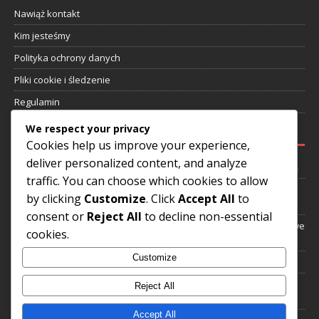
Nawiąż kontakt
Kim jesteśmy
Polityka ochrony danych
Pliki cookie i śledzenie
Regulamin
We respect your privacy
NAJNOWSZE WPISY
Cookies help us improve your experience,
deliver personalized content, and analyze
Rivaldo: Wczesne wyzwania, Wkład w klub, Życie poza piłką nożną
traffic. You can choose which cookies to allow
Romário: Wyczyny strzeleckie, Międzynarodowe uznanie,
by clicking
Customize
. Click
Accept All
to
Dziedzictwo klubowe
consent or
Reject All
to decline non-essential
Zico: Międzynarodowe wyróżnienia, Osiągnięcia klubowe, Kluczowe
cookies.
występy
Customize
Dunga: Dzieciństwo, Osiągnięcia klubowe, Droga osobista
Kaká: Droga do Mistrzostw Świata, Międzynarodowe zaszczyty,
Reject All
Wpływ
Accept All