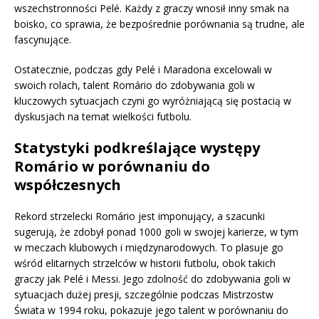
wszechstronności Pelé. Każdy z graczy wnosił inny smak na
boisko, co sprawia, że bezpośrednie porównania są trudne, ale
fascynujące.
Ostatecznie, podczas gdy Pelé i Maradona excelowali w
swoich rolach, talent Romário do zdobywania goli w
kluczowych sytuacjach czyni go wyróżniającą się postacią w
dyskusjach na temat wielkości futbolu.
Statystyki podkreślające występy
Romário w porównaniu do
współczesnych
Rekord strzelecki Romário jest imponujący, a szacunki
sugerują, że zdobył ponad 1000 goli w swojej karierze, w tym
w meczach klubowych i międzynarodowych. To plasuje go
wśród elitarnych strzelców w historii futbolu, obok takich
graczy jak Pelé i Messi. Jego zdolność do zdobywania goli w
sytuacjach dużej presji, szczególnie podczas Mistrzostw
Świata w 1994 roku, pokazuje jego talent w porównaniu do