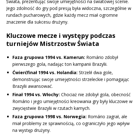
Świata, prezentując swoje umiejętności na światowej scenie.
Jego zdolność do gry pod presją była widoczna, szczególnie w
rundach pucharowych, gdzie każdy mecz miał ogromne
znaczenie dla sukcesu drużyny.
Kluczowe mecze i występy podczas
turniejów Mistrzostw Świata
Faza grupowa 1994 vs. Kamerun:
Romário zdobył
pierwszego gola, nadając ton kampanii Brazylii.
Ćwierćfinał 1994 vs. Holandia:
Strzelił dwa gole,
demonstrując swoje umiejętności strzeleckie i pomagając
Brazylii awansować.
Finał 1994 vs. Włochy:
Chociaż nie zdobył gola, obecność
Romário i jego umiejętności kreowania gry były kluczowe w
zwycięstwie Brazylii w rzutach karnych.
Faza grupowa 1998 vs. Norwegia:
Romário zagrał, ale
miał problemy ze sprawnością, co ograniczyło jego wpływ
na występ drużyny.