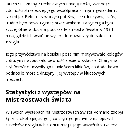
latach 90., znany z technicznych umiejętności, zwinności i
zdolności strzeleckiej. Jego współpraca z innymi gwiazdami,
takimi jak Bebeto, stworzyła potężną siłę ofensywną, którą
trudno było powstrzymać przeciwnikom. Ta synergia była
szczególnie widoczna podczas Mistrzostw Świata w 1994
roku, gdzie ich wspólne wysiłki doprowadziły do sukcesu
Brazylii.
Jego przywództwo na boisku i poza nim motywowało kolegów
z drużyny i wzbudzało pewność siebie w składzie. Charyzma i
styl Romário uczyniły go ulubieńcem kibiców, co dodatkowo
podnosiło morale drużyny i jej występy w kluczowych
meczach.
Statystyki z występów na
Mistrzostwach Świata
W swoich występach na Mistrzostwach Świata Romário zdobył
łącznie około pięciu goli, co czyni go jednym z najlepszych
strzelców Brazylii w historii turnieju. Jego wskaźnik strzelecki