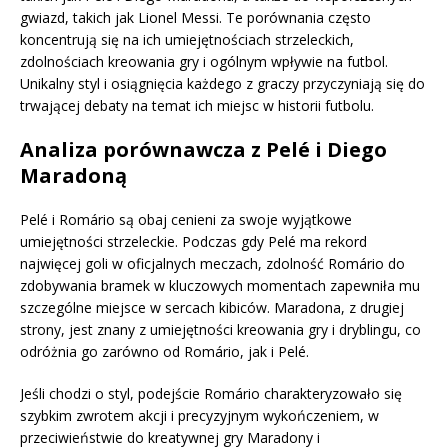
gwiazd, takich jak Lionel Messi. Te porównania często
koncentrują się na ich umiejętnościach strzeleckich,
zdolnościach kreowania gry i ogólnym wpływie na futbol.
Unikalny styl i osiągnięcia każdego z graczy przyczyniają się do
trwającej debaty na temat ich miejsc w historii futbolu.
Analiza porównawcza z Pelé i Diego
Maradoną
Pelé i Romário są obaj cenieni za swoje wyjątkowe
umiejętności strzeleckie. Podczas gdy Pelé ma rekord
najwięcej goli w oficjalnych meczach, zdolność Romário do
zdobywania bramek w kluczowych momentach zapewniła mu
szczególne miejsce w sercach kibiców. Maradona, z drugiej
strony, jest znany z umiejętności kreowania gry i dryblingu, co
odróżnia go zarówno od Romário, jak i Pelé.
Jeśli chodzi o styl, podejście Romário charakteryzowało się
szybkim zwrotem akcji i precyzyjnym wykończeniem, w
przeciwieństwie do kreatywnej gry Maradony i