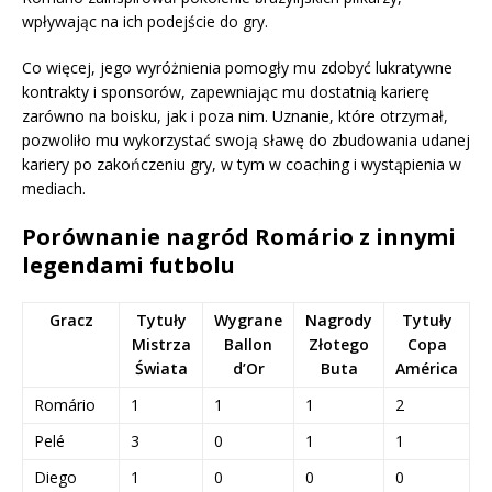
wpływając na ich podejście do gry.
Co więcej, jego wyróżnienia pomogły mu zdobyć lukratywne
kontrakty i sponsorów, zapewniając mu dostatnią karierę
zarówno na boisku, jak i poza nim. Uznanie, które otrzymał,
pozwoliło mu wykorzystać swoją sławę do zbudowania udanej
kariery po zakończeniu gry, w tym w coaching i wystąpienia w
mediach.
Porównanie nagród Romário z innymi
legendami futbolu
Gracz
Tytuły
Wygrane
Nagrody
Tytuły
Mistrza
Ballon
Złotego
Copa
Świata
d’Or
Buta
América
Romário
1
1
1
2
Pelé
3
0
1
1
Diego
1
0
0
0