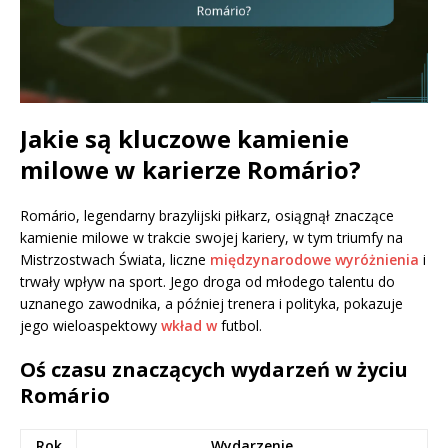
Jakie są kluczowe kamienie
milowe w karierze Romário?
Romário, legendarny brazylijski piłkarz, osiągnął znaczące
kamienie milowe w trakcie swojej kariery, w tym triumfy na
Mistrzostwach Świata, liczne
międzynarodowe wyróżnienia
i
trwały wpływ na sport. Jego droga od młodego talentu do
uznanego zawodnika, a później trenera i polityka, pokazuje
jego wieloaspektowy
wkład w
futbol.
Oś czasu znaczących wydarzeń w życiu
Romário
Rok
Wydarzenie