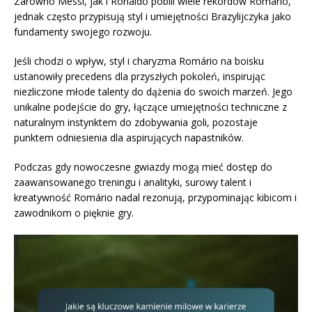
Zarówno Messi, jak i Ronaldo pobili wiele rekordów Romário,
jednak często przypisują styl i umiejętności Brazylijczyka jako
fundamenty swojego rozwoju.
Jeśli chodzi o wpływ, styl i charyzma Romário na boisku
ustanowiły precedens dla przyszłych pokoleń, inspirując
niezliczone młode talenty do dążenia do swoich marzeń. Jego
unikalne podejście do gry, łączące umiejętności techniczne z
naturalnym instynktem do zdobywania goli, pozostaje
punktem odniesienia dla aspirujących napastników.
Podczas gdy nowoczesne gwiazdy mogą mieć dostęp do
zaawansowanego treningu i analityki, surowy talent i
kreatywność Romário nadal rezonują, przypominając kibicom i
zawodnikom o pięknie gry.