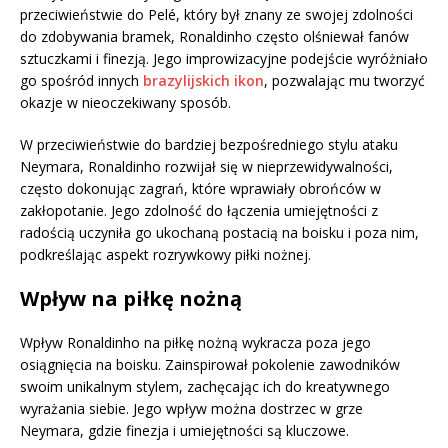
przeciwieństwie do Pelé, który był znany ze swojej zdolności
do zdobywania bramek, Ronaldinho często olśniewał fanów
sztuczkami i finezją. Jego improwizacyjne podejście wyróżniało
go spośród innych
brazylijskich ikon
, pozwalając mu tworzyć
okazje w nieoczekiwany sposób.
W przeciwieństwie do bardziej bezpośredniego stylu ataku
Neymara, Ronaldinho rozwijał się w nieprzewidywalności,
często dokonując zagrań, które wprawiały obrońców w
zakłopotanie. Jego zdolność do łączenia umiejętności z
radością uczyniła go ukochaną postacią na boisku i poza nim,
podkreślając aspekt rozrywkowy piłki nożnej.
Wpływ na piłkę nożną
Wpływ Ronaldinho na piłkę nożną wykracza poza jego
osiągnięcia na boisku. Zainspirował pokolenie zawodników
swoim unikalnym stylem, zachęcając ich do kreatywnego
wyrażania siebie. Jego wpływ można dostrzec w grze
Neymara, gdzie finezja i umiejętności są kluczowe.