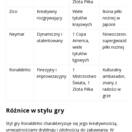
Złota Piłka
Zico
Kreatywny
Wiele
Ikona piłki
rozgrywający
tytułów
nożnej w
krajowych
Japonii
Neymar
Dynamiczny i
1 Copa
Nowoczesna
utalentowany
America,
supergwiazda
wiele
piłki nożnej
tytułów
ligowych
Ronaldinho
Finezyjny i
1
Kulturalny
improwizacyjny
Mistrzostwo
ambasador,
Świata, 1
znany z
Złota Piłka
radości w
grze
Różnice w stylu gry
Styl gry Ronaldinho charakteryzuje się jego kreatywnością,
umiejętnościami dryblingu i zdolnością do zabawiania. W