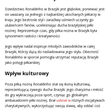
Dziedzictwo Ronaldinho w Brazylii jest głębokie, ponieważ jest
on uważany za jednego z najbardziej ukochanych piłkarzy w
kraju. Jego beztroski styl i zaraźliwy uśmiech uczyniły go
ulubieńcem fanów, ucieleśniając ducha brazylijskiej piłki
nożnej. Reprezentuje czas, gdy piłka nożna w Brazylii była
synonimem radości i kreatywności.
Jego wpływ nadal inspiruje młodych zawodników w całej
Brazylii, którzy dążą do naśladowania jego stylu. Obecność
Ronaldinho w sporcie pomogła utrzymać reputację Brazylii
jako potęgi piłkarskiej.
Wpływ kulturowy
Poza piłką nożną Ronaldinho stał się ikoną kulturową,
reprezentującą żywego ducha Brazylii. Jego charyzma i miłość
do gry wykraczają poza sport, czyniąc go globalnym
ambasadorem piłki nożnej. Brał
udział w
różnych inicjatywach
charytatywnych, wykorzystując swoją sławę, aby oddać coś