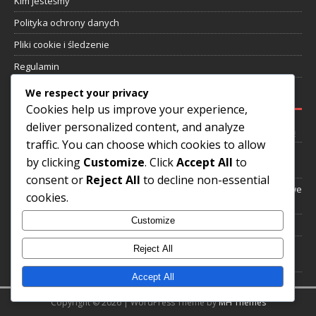
Kim jesteśmy
Polityka ochrony danych
Pliki cookie i śledzenie
Regulamin
We respect your privacy
NAJNOWSZE WPISY
Cookies help us improve your experience,
deliver personalized content, and analyze
Rivaldo: Wczesne wyzwania, Wkład w klub, Życie poza piłką nożną
traffic. You can choose which cookies to allow
Romário: Wyczyny strzeleckie, Międzynarodowe uznanie,
by clicking
Customize
. Click
Accept All
to
Dziedzictwo klubowe
consent or
Reject All
to decline non-essential
Zico: Międzynarodowe wyróżnienia, Osiągnięcia klubowe, Kluczowe
cookies.
występy
Customize
Dunga: Dzieciństwo, Osiągnięcia klubowe, Droga osobista
Kaká: Droga do Mistrzostw Świata, Międzynarodowe zaszczyty,
Reject All
Wpływ
Accept All
Copyright © 2026 | WordPress Theme by
MH Themes