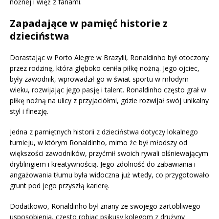
nożnej i więź z fanami.
Zapadające w pamięć historie z
dzieciństwa
Dorastając w Porto Alegre w Brazylii, Ronaldinho był otoczony
przez rodzinę, która głęboko ceniła piłkę nożną. Jego ojciec,
były zawodnik, wprowadził go w świat sportu w młodym
wieku, rozwijając jego pasję i talent. Ronaldinho często grał w
piłkę nożną na ulicy z przyjaciółmi, gdzie rozwijał swój unikalny
styl i finezję.
Jedna z pamiętnych historii z dzieciństwa dotyczy lokalnego
turnieju, w którym Ronaldinho, mimo że był młodszy od
większości zawodników, przyćmił swoich rywali olśniewającym
dryblingiem i kreatywnością. Jego zdolność do zabawiania i
angażowania tłumu była widoczna już wtedy, co przygotowało
grunt pod jego przyszłą karierę.
Dodatkowo, Ronaldinho był znany ze swojego żartobliwego
usposobienia, często robiąc psikusy kolegom z drużyny